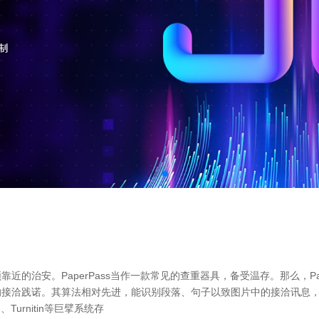
安。PaperPass当作一款常见的查重器具，备受温存。那么，Paper
接洽践诺。其算法相对先进，能识别段落、句子以致图片中的接洽讯息，对抄
urnitin等巨擘系统存