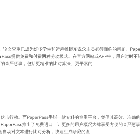
论文查重已成为好多学生和运筹帷幄东说念主员必须面临的问题。Pape
PaperPass提供免费和付费两种劳动模式。在官方网站或APP中，用户
面的查严惩事，包括更精准的比对算法、更平素的
击行动。而PaperPass手脚一款专科的查重平台，凭借其高效、准确
perPass推出了免费进口，让更多的用户概况大肆享受方便的查严惩事。
统会自动对文本进行比对分析，快速生成珍藏的查