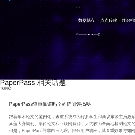
PaperPass 相关话题
TOPIC
PaperPass查重靠谱吗？的确测评揭秘
跟着学术论文的范例化，查重系统成为好多学生和商议东谈主员必须靠近的治
涵盖大齐期刊、学位论文和互联网资源，大约较为全面地检测论文的
但是，PaperPass并非白玉无瑕。部分用户响应，其查重效果与知网、T