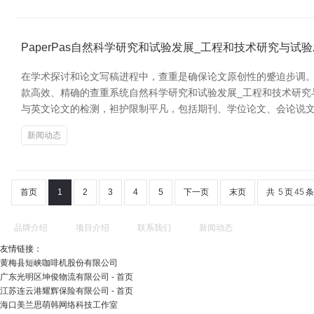
PaperPas自然科学研究和试验发展_工程和技术研究与
在学术探讨和论文写稿进程中，查重是确保论文原创性的蹙迫步调。跟
款高效、精确的查重系统自然科学研究和试验发展_工程和技术研究与
与英文论文的检测，袒护限制平凡，包括期刊、学位论文、会论说
新闻动态
首页
1
2
3
4
5
下一页
末页
共
5
页
45
条
品牌介绍
项目介绍
联系我们
新闻动态
友情链接：
黄梅县短峡咖啡机股份有限公司
广东光明区坤俊物流有限公司 - 首页
江苏连云港耀辉保险有限公司 - 首页
海口美兰思萌韩网络科技工作室