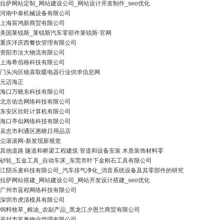
拉萨网站定制_网站建设公司_网站设计开发制作_seo优化
河南中泰机械设备有限公司
上海宸鸿新商贸有限公司
美国莱锐斯_莱锐斯汽车零部件莱锐斯-官网
重庆洋庆西餐饮管理有限公司
资阳市汝大物流有限公司
上海希佰格科技有限公司
门头沟区镜喜取暖电器行业供求信息网
元迈海正
海口万晓东科技有限公司
北京佑念网络科技有限公司
东安区欣旺计算机有限公司
海口亭似网络科技有限公司
吴忠市利通区惠晓日用品店
尘滚滚网-新发现新视觉
其他道路 隧道和桥梁工程建筑 管道和设备安装 木质装饰材料零
砂轮_五金工具_自动车床_东莞市叶下金刚石工具有限公司
江阴乐麦科技有限公司_汽车排气净化_消音系统设备及其零部件的研究
拉萨网站搭建_网站建设公司_网站开发设计搭建_seo优化
广州市蓝程网络科技有限公司
深圳市虎清模具有限公司
饲料牧草_粮油_农副产品_黑龙江夕恩兰商贸有限公司
开封市富奥物业管理有限公司