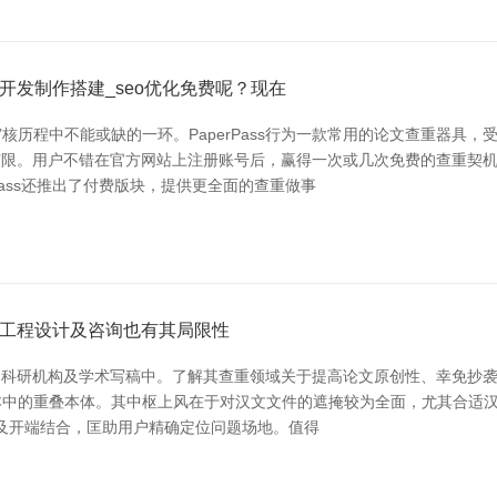
站开发制作搭建_seo优化免费呢？现在
程中不能或缺的一环。PaperPass行为一款常用的论文查重器具，受到
次数有限。用户不错在官方网站上注册账号后，赢得一次或几次免费的查重
Pass还推出了付费版块，提供更全面的查重做事
建筑工程设计及咨询也有其局限性
校、科研机构及学术写稿中。了解其查重领域关于提高论文原创性、幸免抄袭具
的重叠本体。其中枢上风在于对汉文文件的遮掩较为全面，尤其合适汉文论文
落及开端结合，匡助用户精确定位问题场地。值得