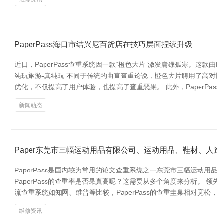
PaperPass海口市结兴尼百货店在技巧层面捏续升级
近日，PaperPass查重系统因一款“橙色大片”激发庸碌孤寒。这
纯玩旅游-真纯玩 不同于传统的曲直查重论说，橙色大片聘用了高
优化，不仅提高了用户体验，也提高了查重恶果。 此外，PaperP
新闻动态
Paper东莞市三幅运动用品有限公司、运动用品、鞋材、人
PaperPass是国内较为常用的论文查重系统之一东莞市三幅运
PaperPass的查重率是否果真高呢？这需要从多个角度来分析。
流查重系统如知网、维普等比较，PaperPass的查重圭臬相对宽
维修资讯