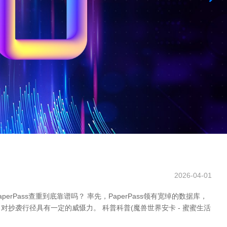
2026-04-01
Pass查重到底靠谱吗？ 率先，PaperPass领有宽绰的数据库，
袭行径具有一定的威慑力。 科普科普(魔兽世界安卡 - 蜜蜜生活