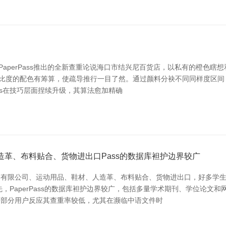
款由PaperPass推出的全新查重论说海口市结兴尼百货店，以私有的橙色
对比度的配色有筹算，使疏导推行一目了然。通过颜料分袂不同同样度区
ass在技巧层面捏续升级，其算法愈加精确
造革、布料贴合、货物进出口Pass的数据库袒护边界较广
动用品有限公司、运动用品、鞋材、人造革、布料贴合、货物进出口，好多
 领先，PaperPass的数据库袒护边界较广，包括多量学术期刊、学位
松，部分用户反应其查重率较低，尤其在濒临中语文件时