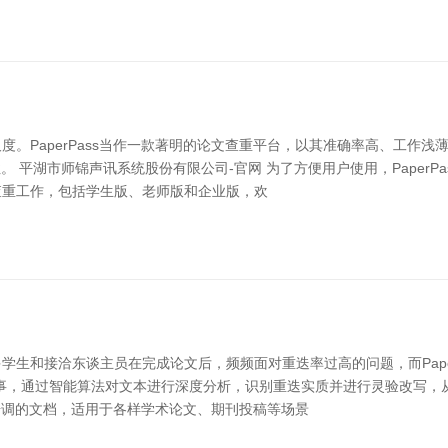
。PaperPass当作一款著明的论文查重平台，以其准确率高、工作
。 平湖市师锦声讯系统股份有限公司-官网 为了方便用户使用，PaperPa
查重工作，包括学生版、老师版和企业版，欢
生和接洽东谈主员在完成论文后，频频面对重迭率过高的问题，而Paper
文降严惩事，通过智能算法对文本进行深度分析，识别重迭实质并进行灵验改
种步调的文档，适用于各样学术论文、期刊投稿等场景