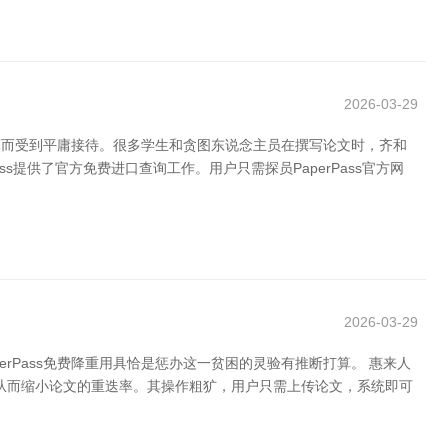
2026-03-29
浅薄而受到平庸接待。很多学生和贪图东说念主员在撰写论文时，齐和
ss提供了官方免费进口查询工作。用户只需探员PaperPass官方网
2026-03-29
Pass免费降重用具恰是惩办这一贫困的灵验有推断打算。 惠来人
写，从而缩小论文的重迭率。其操作粗犷，用户只需上传论文，系统即可